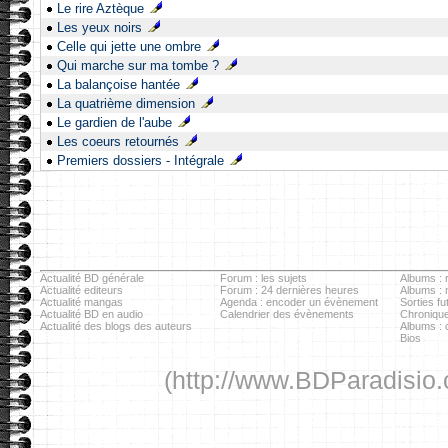
Le rire Aztèque
Les yeux noirs
Celle qui jette une ombre
Qui marche sur ma tombe ?
La balançoise hantée
La quatrième dimension
Le gardien de l'aube
Les coeurs retournés
Premiers dossiers - Intégrale
Actualité BD générale
Forum : les sujets
Albums : r
Actualité editeurs
Forum : 24 dernières heures
Albums :
Actualité mangas
Agenda : encoder un évènement
Sorties fu
Actualité BD en audio
Calendrier des évènements
Chronique
Actualité des blogs des auteurs
Albums : c
Bios
(http://www.BDParadisio