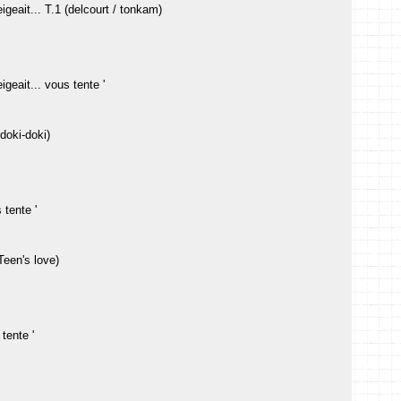
eigeait... T.1 (delcourt / tonkam)
eigeait... vous tente '
doki-doki)
tente '
een's love)
tente '