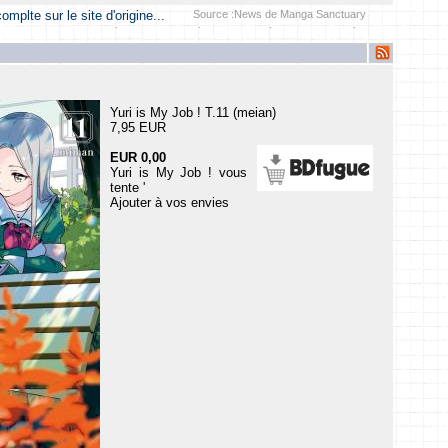
 complte sur le site d'origine...
Source :News de Manga Sanctuary
Yuri is My Job ! T.11 (meian)
7,95 EUR
EUR 0,00
Yuri is My Job ! vous
tente '
Ajouter à vos envies