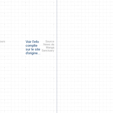
jours
Voir l'info
Source
:News de
complte
Manga
sur le site
Sanctuary
d'origine...