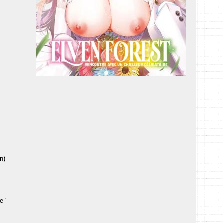
n)
e '