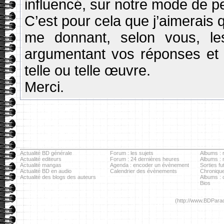
influencé, sur notre mode de p
C’est pour cela que j’aimerai
me donnant, selon vous, l
argumentant vos réponses et
telle ou telle œuvre.
Merci.
Actualité BD générale
Forum : les sujets
Albums : r
Actualité editeurs
Forum : 24 dernières heures
Albums :
Actualité mangas
Agenda : encoder un évènement
Sorties fu
Actualité BD en audio
Calendrier des évènements
Chronique
Actualité des blogs des auteurs
Albums : c
Bios
(http://www.BDParad