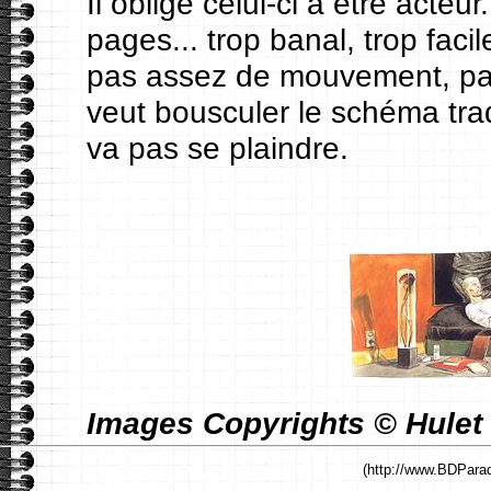
Il oblige celui-ci à être acteu
pages... trop banal, trop faci
pas assez de mouvement, pas
veut bousculer le schéma tra
va pas se plaindre.
Images Copyrights © Hulet 
(http://www.BDParad